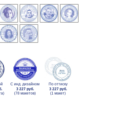
ой
С инд. дизайном
По оттиску
б.
3 227 руб.
3 227 руб.
та)
(78 макетов)
(1 макет)