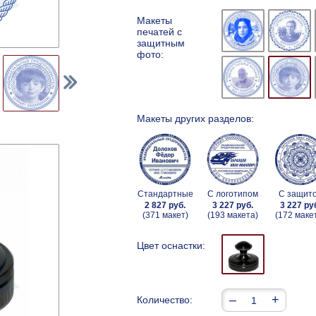
Макеты
печатей с
защитным
фото:
Макеты других разделов:
Стандартные
С логотипом
С защит
2 827 руб.
3 227 руб.
3 227 ру
(371 макет)
(193 макета)
(172 маке
Цвет оснастки:
–
+
Количество: