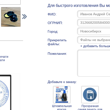
Для быстрого изготовления Вы мо
ФИО:
ОГРНИП:
Город:
Прикрепить
файлы:
+ добавить больш
Пожелания:
печати
чати
Добавьте к заказу:
Штемпельная
Прозрачная
краска
синяя печать для