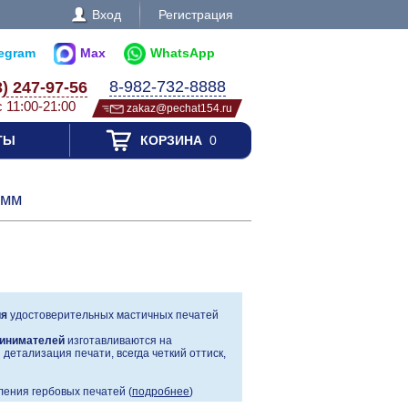
Вход
Регистрация
legram
Max
WhatsApp
8-982-732-8888
3) 247-97-56
с 11:00-21:00
zakaz@pechat154.ru
ТЫ
КОРЗИНА
0
0мм
ия
удостоверительных мастичных печатей
инимателей
изготавливаются на
детализация печати, всегда четкий оттиск,
ения гербовых печатей (
подробнее
)