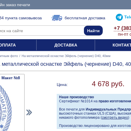
йн заказ печати
Te
84 пункта самовывоза
бесплатная доставка
+7 (38
пн-пт 
ОПЛАТА
ДОСТАВКА
КОНТАК
итным фото
/
На металлической оснастке Эйфель (чернение) D40, 40мм
 металлической оснастке Эйфель (чернение) D40, 4
Макет №8
4 678 руб.
Цена:
Наше производство
Сертификат №1014 на
право изготовлен
Все печати для
Индивидуальных Предпр
высокоточных станках ULS (США), высокая 
никакого фотополимера (
смотреть видео
)
Производство лицензировано для изготовл