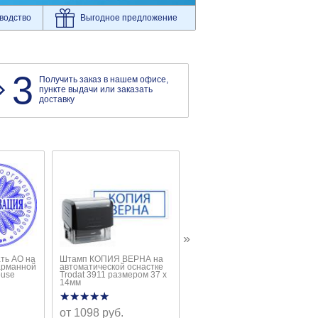
водство
Выгодное предложение
3
Получить заказ в нашем офисе,
пункте выдачи или заказать
доставку
»
ть АО на
Штамп КОПИЯ ВЕРНА на
Стандартная печать ООО
арманной
автоматической оснастке
на автоматической
ouse
Trodat 3911 размером 37 х
оснастке Trodat Printy 4642
14мм
★★★★★
★★★★★
★★★★★
★★★★★
от 1098 руб.
1198 руб.