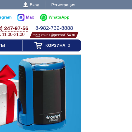
Вход
Регистрация
legram
Max
WhatsApp
8-982-732-8888
3) 247-97-56
с 11:00-21:00
zakaz@pechat154.ru
ТЫ
КОРЗИНА
0