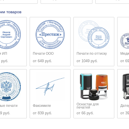
рии товаров
и ИП
Печати ООО
Печати по оттиску
Меди
 руб.
от 649 руб.
от 1049 руб.
от 6
Оснастки для
вые печати
Факсимиле
Дате
печатей
9 руб.
от 839 руб.
от 66 руб.
от 3