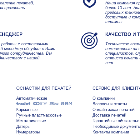
овление печатей,
Наша компания п
за срочность.
более 10 лет. Б
предовых технол
доступные и ком
штампы.
ЕНЕДЖЕР
КАЧЕСТВО И 
я работы с постоянными
Технические воз
й менеджер обсудит с Вами
помноженные на 
дного сотрудничества. Вы
специалистов, с
дничеством с нашей
оттиска печати 
лет.
ОСНАСТКИ ДЛЯ ПЕЧАТЕЙ
СЕРВИС ДЛЯ КЛИЕНТ
Автоматические
О компании
Вопросы и ответы
Карманные
Онлайн заказ печатей
Ручные пластмассовые
Доставка печатей
Металлические
Гарантийные обязательс
Датеры
Необходимые документ
Нумераторы
Контакты компании