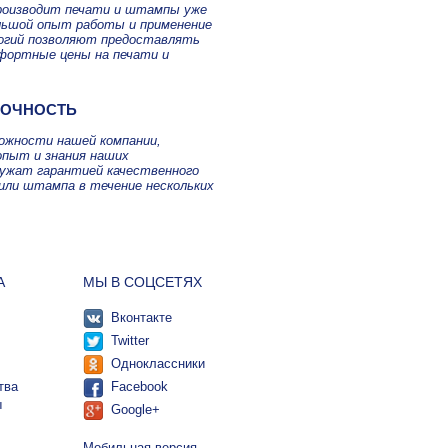
роизводит печати и штампы уже
ольшой опыт работы и применение
огий позволяют предоставлять
фортные цены на печати и
ТОЧНОСТЬ
можности нашей компании,
опыт и знания наших
лужат гарантией качественного
или штампа в течение нескольких
А
МЫ В СОЦСЕТЯХ
Вконтакте
Twitter
Одноклассники
тва
Facebook
ы
Google+
Мобильная версия