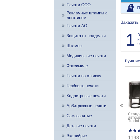
Печати ООО
П
Рекламные штампы с
логотипом
Заказать
Печати АО
1
В
Защита от подделки
и
с
Штампы
Медицинские печати
Лучшие
Факсимиле
Печати по оттиску
Гербовые печати
Кадастровые печати
«
Арбитражные печати
Станд
Самозанятые
автом
Trodat
Детские печати
★★
★★
Экслибрис
1198