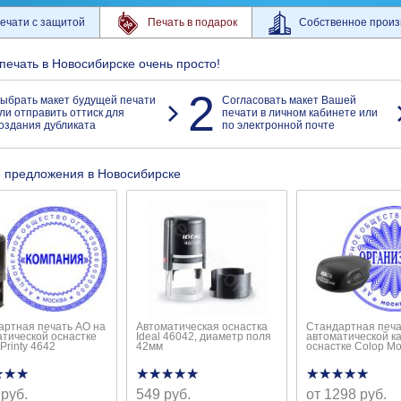
ечати с защитой
Печать в подарок
Собственное произ
 печать в Новосибирске очень просто!
2
ыбрать макет будущей печати
Согласовать макет Вашей
ли отправить оттиск для
печати в личном кабинете или
оздания дубликата
по электронной почте
 предложения в Новосибирске
артная печать АО на
Автоматическая оснастка
Стандартная печа
атической оснастке
Ideal 46042, диаметр поля
автоматической к
 Printy 4642
42мм
оснастке Colop M
★★★
★★★
★★★★★
★★★★★
★★★★★
★★★★★
 руб.
549 руб.
от 1298 руб.