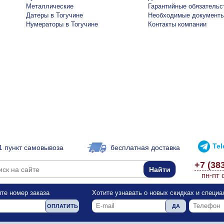
Металлические
Гарантийные обязательс
Датеры в Тогучине
Необходимые документ
Нумераторы в Тогучине
Контакты компании
Te
1 пункт самовывоза
бесплатная доставка
+7 (38
пн-пт 
те номер заказа
Хотите узнавать о новых скидках и специ