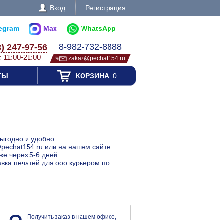
Вход
Регистрация
legram
Max
WhatsApp
8-982-732-8888
3) 247-97-56
с 11:00-21:00
zakaz@pechat154.ru
ТЫ
КОРЗИНА
0
выгодно и удобно
@pechat154.ru или на нашем сайте
же через 5-6 дней
авка печатей для ооо курьером по
Получить заказ в нашем офисе,