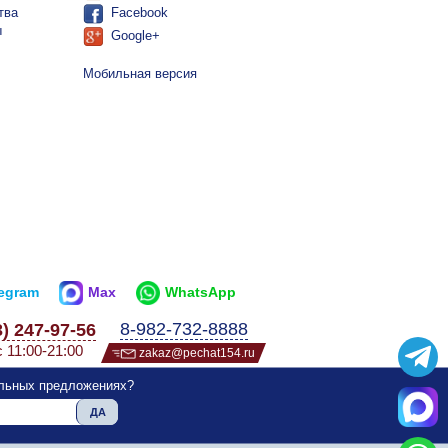
тва
Facebook
ы
Google+
Мобильная версия
legram
Max
WhatsApp
8-982-732-8888
3) 247-97-56
с 11:00-21:00
zakaz@pechat154.ru
альных предложениях?