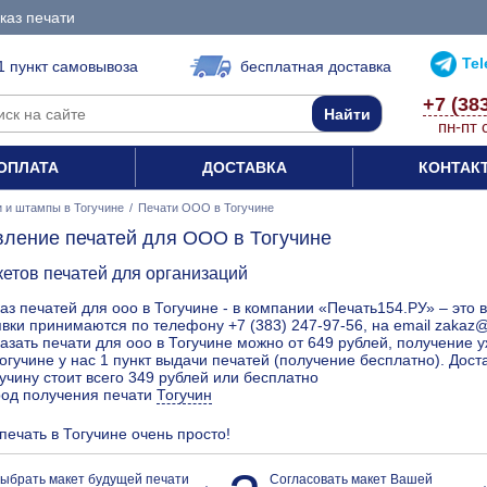
каз печати
Te
1 пункт самовывоза
бесплатная доставка
+7 (38
пн-пт 
ОПЛАТА
ДОСТАВКА
КОНТАК
 и штампы в Тогучине
/
Печати ООО в Тогучине
вление печатей для ООО в Тогучине
кетов печатей для организаций
аз печатей для ооо в Тогучине - в компании «Печать154.РУ» – это 
вки принимаются по телефону +7 (383) 247-97-56, на email zakaz
азать печати для ооо в Тогучине можно от 649 рублей, получение у
огучине у нас 1 пункт выдачи печатей (получение бесплатно). Дост
учину стоит всего 349 рублей или бесплатно
род получения печати
Тогучин
печать в Тогучине очень просто!
ыбрать макет будущей печати
Согласовать макет Вашей