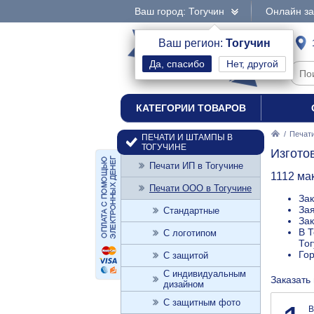
Ваш город: Тогучин
Онлайн за
интернет-магазин
Ваш регион:
Тогучин
Нет, другой
печати и штампы
КАТЕГОРИИ ТОВАРОВ
/
Печати
ПЕЧАТИ И ШТАМПЫ В
ТОГУЧИНЕ
Изгото
Печати ИП в Тогучине
1112 ма
Печати ООО в Тогучине
Зак
Зая
Стандартные
Зак
В Т
С логотипом
Тог
Го
С защитой
С индивидуальным
Заказать 
дизайном
С защитным фото
В