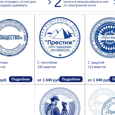
2
ли отправить оттиск для
печати в личном кабинете или
оздания дубликата
по электронной почте
ртные
С логотипом
С защитой
етов
286 макетов
215 макетов
Подробнее
Подробнее
П
руб.
от 1 049 руб.
от 1 049 руб.