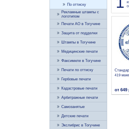
1
и
По оттиску
с
Рекламные штампы с
логотипом
Печати АО в Тогучине
Защита от подделки
Штампы в Тогучине
Медицинские печати
Факсимиле в Тогучине
Печати по оттиску
Станда
419 мак
Гербовые печати
Кадастровые печати
от 649 
Арбитражные печати
Самозанятые
Детские печати
Экслибрис в Тогучине