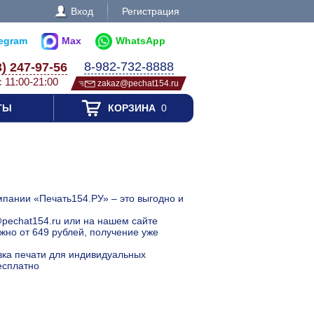
Вход
Регистрация
legram
Max
WhatsApp
8-982-732-8888
3) 247-97-56
с 11:00-21:00
zakaz@pechat154.ru
ТЫ
КОРЗИНА
0
мпании «Печать154.РУ» – это выгодно и
@pechat154.ru или на нашем сайте
но от 649 рублей, получение уже
авка печати для индивидуальных
есплатно