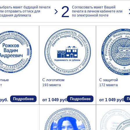
2
ыбрать макет будущей печати
Согласовать макет Вашей
ли отправить оттиск для
печати в личном кабинете или
оздания дубликата
по электронной почте
ртные
С логотипом
С защитой
ет
193 макета
172 макета
Подробнее
Подробнее
П
руб.
от 1 049 руб.
от 1 049 руб.