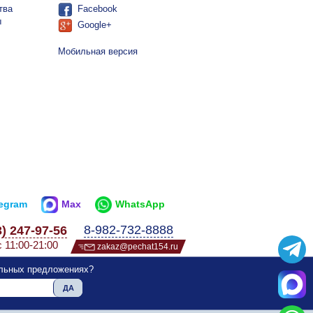
тва
Facebook
ы
Google+
Мобильная версия
legram
Max
WhatsApp
8-982-732-8888
3) 247-97-56
с 11:00-21:00
zakaz@pechat154.ru
альных предложениях?