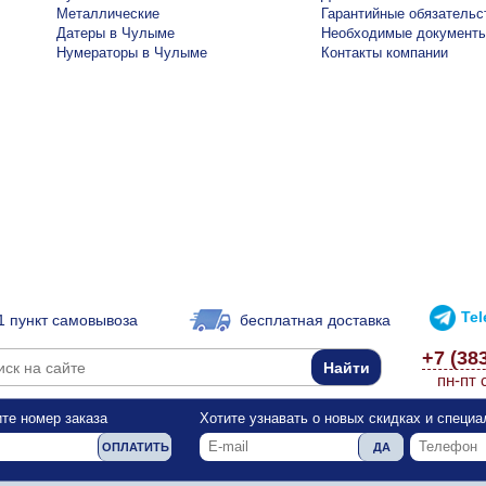
Металлические
Гарантийные обязательс
Датеры в Чулыме
Необходимые документ
Нумераторы в Чулыме
Контакты компании
Te
1 пункт самовывоза
бесплатная доставка
+7 (38
пн-пт 
те номер заказа
Хотите узнавать о новых скидках и специ