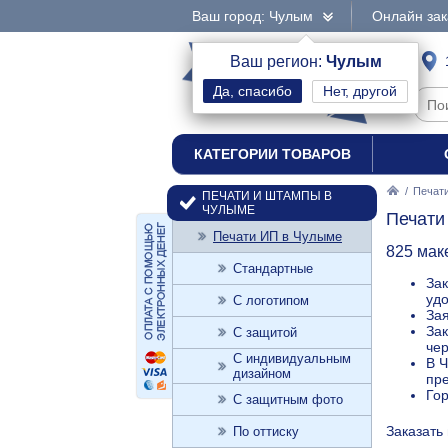
Ваш город: Чулым
Онлайн зак
интернет-магазин
Ваш регион:
Чулым
Нет, другой
печати и штампы
КАТЕГОРИИ ТОВАРОВ
/
Печат
ПЕЧАТИ И ШТАМПЫ В
ЧУЛЫМЕ
Печати
Печати ИП в Чулыме
825 мак
Стандартные
Зак
уд
С логотипом
Зая
Зак
С защитой
чер
С индивидуальным
В Ч
дизайном
пре
Го
С защитным фото
Заказать
По оттиску