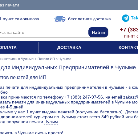
аз печати
Te
1 пункт самовывоза
бесплатная доставка
+7 (38
пн-пт 
ОПЛАТА
ДОСТАВКА
КОНТАК
и и штампы в Чулыме
/
Печати ИП в Чулыме
 для Индивидуальных Предпринимателей в Чулыме
етов печатей для ИП
аз печати для индивидуальных предпринимателей в Чулыме - в ко
обно
вки принимаются по телефону +7 (383) 247-97-56, на email zakaz
азать печати для индивидуальных предпринимателей в Чулыме мож
ез 4-5 дней
улыме у нас 1 пункт выдачи печатей (получение бесплатно). Дост
дпринимателей курьером по Чулыму стоит всего 349 рублей или б
род получения печати
Чулым
 печать в Чулыме очень просто!