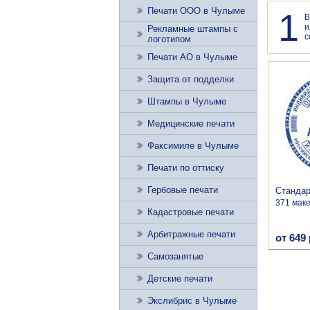
Печати ООО в Чулыме
1
В
и
Рекламные штампы с
с
логотипом
Печати АО в Чулыме
Защита от подделки
Штампы в Чулыме
Медицинские печати
Факсимиле в Чулыме
Печати по оттиску
Гербовые печати
Станда
371 мак
Кадастровые печати
Арбитражные печати
от 649 
Самозанятые
Детские печати
Экслибрис в Чулыме