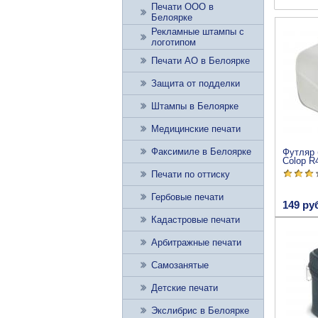
Печати ООО в
Белоярке
Рекламные штампы с
логотипом
Печати АО в Белоярке
Защита от подделки
Штампы в Белоярке
Медицинские печати
Факсимиле в Белоярке
Футляр 
Colop R
Печати по оттиску
Гербовые печати
149 ру
Кадастровые печати
Арбитражные печати
Самозанятые
Детские печати
Экслибрис в Белоярке