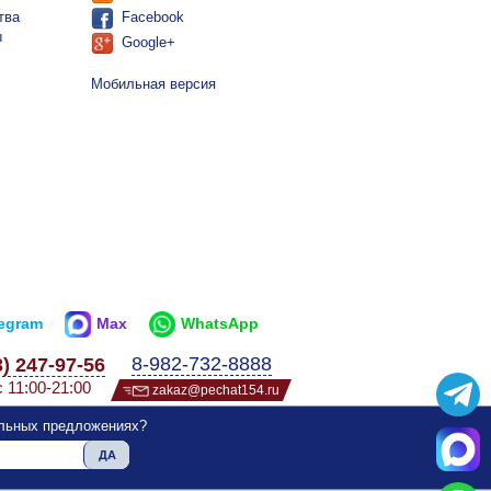
тва
Facebook
ы
Google+
Мобильная версия
legram
Max
WhatsApp
8-982-732-8888
3) 247-97-56
с 11:00-21:00
zakaz@pechat154.ru
альных предложениях?