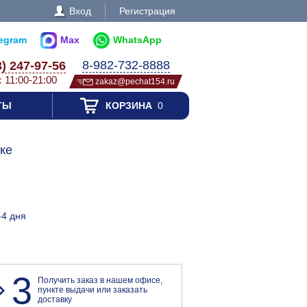
Вход
Регистрация
legram
Max
WhatsApp
8-982-732-8888
3) 247-97-56
с 11:00-21:00
zakaz@pechat154.ru
ТЫ
КОРЗИНА
0
ке
-4 дня
3
Получить заказ в нашем офисе,
пункте выдачи или заказать
доставку