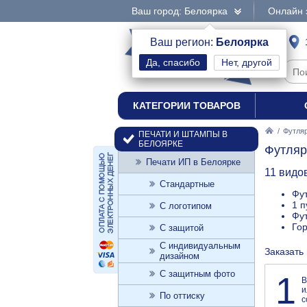
Ваш город: Белоярка
Онлайн 
интернет-магазин
Ваш регион:
Белоярка
Нет, другой
печати и штампы
КАТЕГОРИИ ТОВАРОВ
/
Футляр
ПЕЧАТИ И ШТАМПЫ В
БЕЛОЯРКЕ
Футляр
Печати ИП в Белоярке
11 видо
Стандартные
Фут
1 п
С логотипом
Фут
Го
С защитой
С индивидуальным
Заказать
дизайном
С защитным фото
1
В
и
По оттиску
с