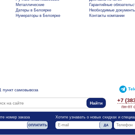
Металлические
Гарантийные обязательс
Датеры в Белоярке
Необходимые документ
Нумераторы в Белоярке
Контакты компании
Te
1 пункт самовывоза
+7 (38
пн-пт 
те номер заказа
Хотите узнавать о новых скидках и специ