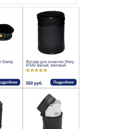
p Stamp
Футляр для оснастки Shiny
R-542 малый, матовый
одробнее
Подробнее
550 руб.