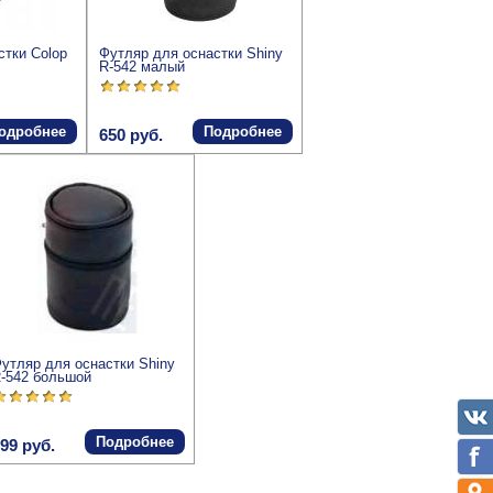
стки Colop
Футляр для оснастки Shiny
R-542 малый
одробнее
Подробнее
650 руб.
утляр для оснастки Shiny
-542 большой
Подробнее
99 руб.