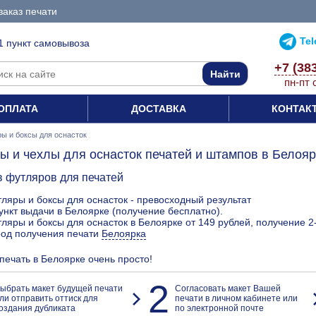
заказ печати
Te
1 пункт самовывоза
+7 (38
пн-пт 
ОПЛАТА
ДОСТАВКА
КОНТАК
ы и боксы для оснасток
ы и чехлы для оснасток печатей и штампов в Белояр
в футляров для печатей
ляры и боксы для оснасток - превосходный результат
ункт выдачи в Белоярке (получение бесплатно).
ляры и боксы для оснасток в Белоярке от 149 рублей, получение 2
род получения печати
Белоярка
 печать в Белоярке очень просто!
2
ыбрать макет будущей печати
Согласовать макет Вашей
ли отправить оттиск для
печати в личном кабинете или
оздания дубликата
по электронной почте