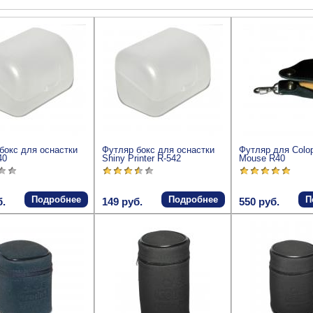
бокс для оснастки
Футляр бокс для оснастки
Футляр для Colo
40
Shiny Printer R-542
Mouse R40
Подробнее
Подробнее
П
б.
149 руб.
550 руб.