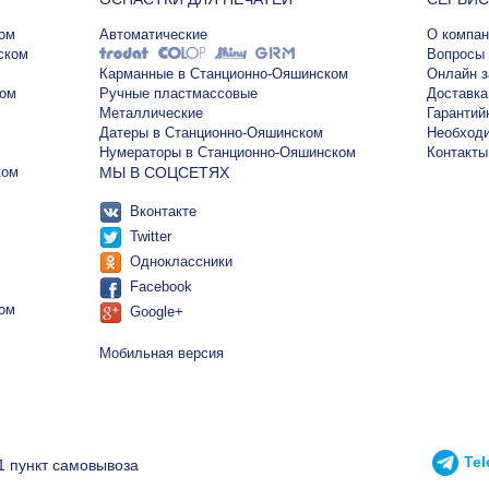
ом
Автоматические
О компан
ском
Вопросы 
Карманные в Станционно-Ояшинском
Онлайн з
ком
Ручные пластмассовые
Доставка
Металлические
Гарантий
Датеры в Станционно-Ояшинском
Необход
Нумераторы в Станционно-Ояшинском
Контакты
ком
МЫ В СОЦСЕТЯХ
Вконтакте
Twitter
Одноклассники
Facebook
ом
Google+
Мобильная версия
Te
1 пункт самовывоза