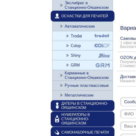
Экслибрис в
Станционно-Ояшинском
ОСНАСТКИ ДЛЯ ПЕЧАТЕЙ
Автоматические
Вариа
Trodat
Самовы
1 офис 
Colop
Бесплатн
Shiny
OZON д
Получить
GRM
Стоимост
Карманные в
Доставк
Станционно-Ояшинском
Начните 
Ручные пластмассовые
Металлические
ДАТЕРЫ В СТАНЦИОННО-
ОЯШИНСКОМ
НУМЕРАТОРЫ В
СТАНЦИОННО-
ОЯШИНСКОМ
САМОНАБОРНЫЕ ПЕЧАТИ