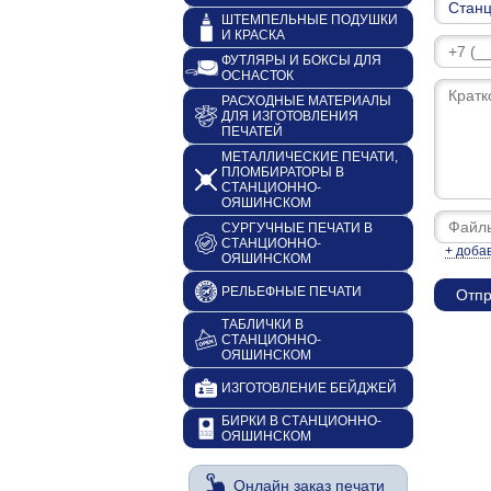
ШТЕМПЕЛЬНЫЕ ПОДУШКИ
И КРАСКА
ФУТЛЯРЫ И БОКСЫ ДЛЯ
ОСНАСТОК
РАСХОДНЫЕ МАТЕРИАЛЫ
ДЛЯ ИЗГОТОВЛЕНИЯ
ПЕЧАТЕЙ
МЕТАЛЛИЧЕСКИЕ ПЕЧАТИ,
ПЛОМБИРАТОРЫ В
СТАНЦИОННО-
ОЯШИНСКОМ
СУРГУЧНЫЕ ПЕЧАТИ В
СТАНЦИОННО-
+ доба
ОЯШИНСКОМ
РЕЛЬЕФНЫЕ ПЕЧАТИ
ТАБЛИЧКИ В
СТАНЦИОННО-
ОЯШИНСКОМ
ИЗГОТОВЛЕНИЕ БЕЙДЖЕЙ
БИРКИ В СТАНЦИОННО-
ОЯШИНСКОМ
Онлайн заказ печати