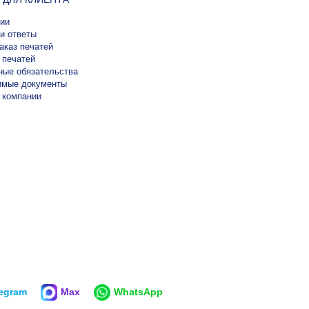
ии
и ответы
аказ печатей
 печатей
ные обязательства
имые документы
 компании
legram
Max
WhatsApp