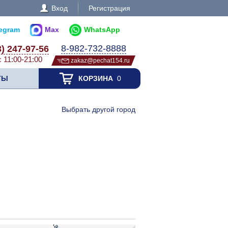
Вход
Регистрация
legram
Max
WhatsApp
8-982-732-8888
3) 247-97-56
с 11:00-21:00
zakaz@pechat154.ru
ТЫ
КОРЗИНА
0
Выбрать другой город