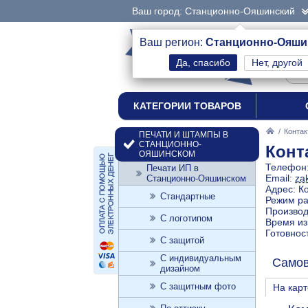
Ваш город: Станционно-Ояшинский
интернет-магазин
Ваш регион:
Станционно-Ояши
Нет, другой
печати и штампы
КАТЕГОРИИ ТОВАРОВ
/
Конта
ПЕЧАТИ И ШТАМПЫ В
СТАНЦИОННО-
Конт
ОЯШИНСКОМ
Телефон
Печати ИП в
Email:
za
Станционно-Ояшинском
Адрес: К
Стандартные
Режим ра
Производс
С логотипом
Время из
Готовнос
С защитой
С индивидуальным
Само
дизайном
С защитным фото
На карт