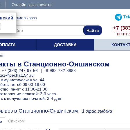
Онлайн заказ печати
Te
нский
1 пункт самовывоза
+7 (38
пн-пт 
ОПЛАТА
ДОСТАВКА
КОНТАК
кты
акты в Станционно-Ояшинском
:
+7 (383) 247-97-56
|
8-982-732-8888
kaz@pechat154.ru
оммунистическая ул, 44
боты: вт-сб 09:00-18:00
тво: пн-пт с 11:00-21:00
готовление печатей: 2-3 часа
ть к получению печатей: 2-4 дня
вывоз в Станционно-Ояшинском
1 офис выдачи
Списком
е