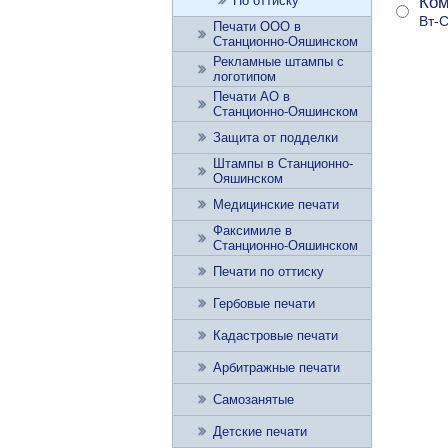
По оттиску
Ком
Вт-С
Печати ООО в
Станционно-Ояшинском
Рекламные штампы с
логотипом
Печати АО в
Станционно-Ояшинском
Защита от подделки
Штампы в Станционно-
Ояшинском
Медицинские печати
Факсимиле в
Станционно-Ояшинском
Печати по оттиску
Гербовые печати
Кадастровые печати
Арбитражные печати
Самозанятые
Детские печати